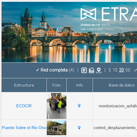
✓
Red completa
(4)
|
|
5
10
20
50
Estructura
Foto
Info
Base de datos
ECOCIR
monitorizacion_asfal
Puente Sobre el Rio Oria
control_desplazamiento_