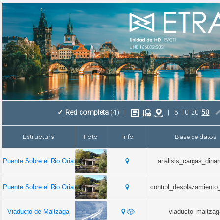
✓
Red completa
(4)
|
|
5
10
20
50
Estructura
Foto
Info
Base de datos
Puente Sobre el Rio Oria
analisis_cargas_dina
Puente Sobre el Rio Oria
control_desplazamiento_
Viaducto de Maltzaga
viaducto_maltzag