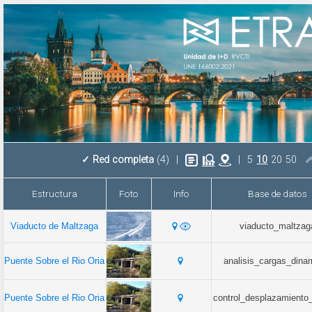
✓
Red completa
(4)
|
|
5
10
20
50
Estructura
Foto
Info
Base de datos
Viaducto de Maltzaga
viaducto_maltzag
Puente Sobre el Rio Oria
analisis_cargas_dina
Puente Sobre el Rio Oria
control_desplazamiento_